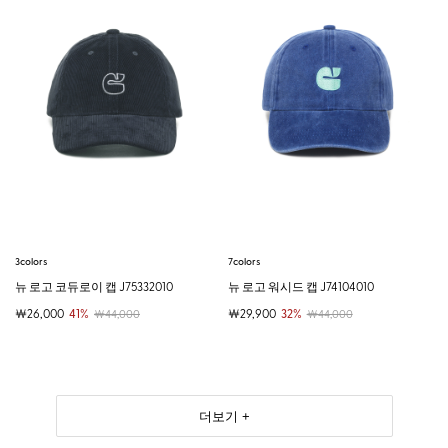
3colors
7colors
뉴 로고 코듀로이 캡 J75332010
뉴 로고 워시드 캡 J74104010
￦26,000
41%
￦29,900
32%
￦44,000
￦44,000
더보기 +