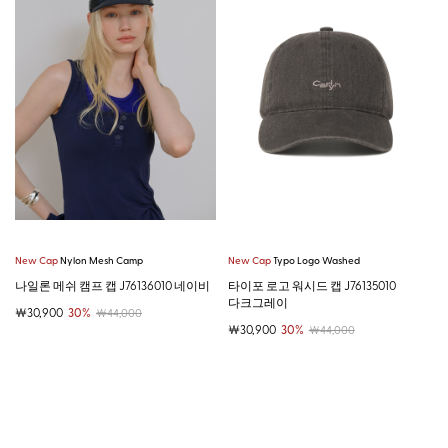
New Cap
Nylon Mesh Camp
New Cap
Typo Logo Washed
나일론 메쉬 캠프 캡 J76136010 네이비
타이포 로고 워시드 캡 J76135010
다크그레이
￦30,900
30%
￦44,000
￦30,900
30%
￦44,000