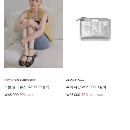
New Shoes
Bubble Jelly
26S/S 1st ACC.
버블 젤리 슈즈 J76131010 블랙
루아 지갑 W76130010 실버
￦65,000
19%
￦35,000
30%
￦80,000
￦50,000