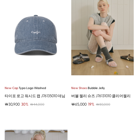
New Cap
Typo Logo Washed
New Shoes
Bubble Jelly
타이포 로고 워시드 캡 J76135010 데님
버블 젤리 슈즈 J76131010 클리어젤리
￦30,900
30%
￦65,000
19%
￦44,000
￦80,000