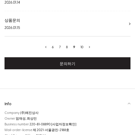
2026.01.14
상품문의
2026.01.15
6
7
8
9
10
문의하기
Info
Company
(주)예진상사
Owner
엄재성, 최상민
Business number
220-81-08890
[사업자정보확인]
Mail-order-license
제 2021-서울광진-2188호