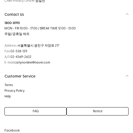
Chief Privacy Officer
엄일선
Contact Us
1800-8190
MON - FRI 10:00 - 17:00 / BREAK TIME 12:00 - 13:00
주말/공휴일 제외
Address
서울특별시 광진구 자양로 217
Fax
02-538-1311
A/S
02-4369-2632
E-mail
carlynonline@naver.com
Customer Service
Terms
Privacy Policy
Help
FAQ
Notice
Facebook