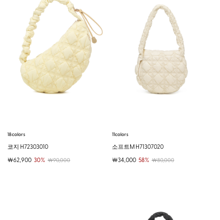
18colors
11colors
코지 H72303010
소프트M H71307020
￦62,900
30%
￦34,000
58%
￦90,000
￦80,000