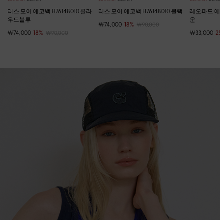
러스 모어 에코백 H76148010 클라
러스 모어 에코백 H76148010 블랙
레오파드 에코
우드블루
운
￦74,000
18%
￦90,000
￦74,000
18%
￦33,000
2
￦90,000