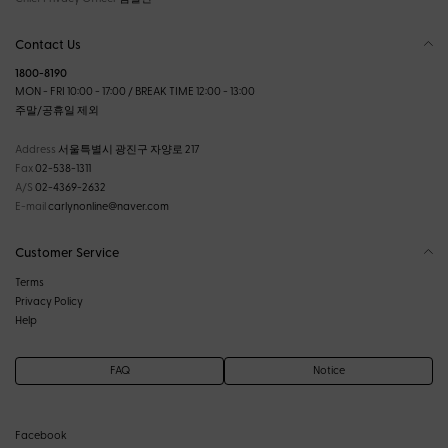
Contact Us
1800-8190
MON - FRI 10:00 - 17:00 / BREAK TIME 12:00 - 13:00
주말/공휴일 제외
Address
서울특별시 광진구 자양로 217
Fax
02-538-1311
A/S
02-4369-2632
E-mail
carlynonline@naver.com
Customer Service
Terms
Privacy Policy
Help
FAQ
Notice
Facebook