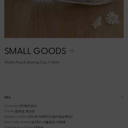
SMALL GOODS
Wallet, Pouch, Keyring, Cap, T-shirts
Info
Company
(주)예진상사
Owner
엄재성, 최상민
Business number
220-81-08890
[사업자정보확인]
Mail-order-license
제 2021-서울광진-2188호
Chief Privacy Officer
엄일선