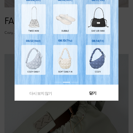
FABRIC LINE
Cozy, Joy, Soft, Luke, Lane, Cushy
닫기
다시 보지 않기