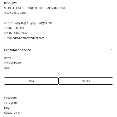
1800-8190
MON - FRI 10:00 - 17:00 / BREAK TIME 12:00 - 13:00
주말/공휴일 제외
Address
서울특별시 광진구 자양로 217
Fax
02-538-1311
A/S
02-4369-2632
E-mail
carlynonline@naver.com
Customer Service
Terms
Privacy Policy
Help
FAQ
Notice
Facebook
Instagram
Blog
Kakaotalk ch+