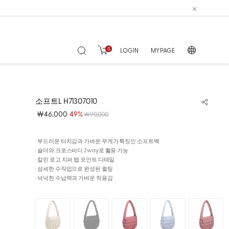
0
LOGIN
MY PAGE
소프트L H71307010
￦46,000
49%
￦90,000
· 부드러운 터치감과 가벼운 무게가 특징인 소프트백
· 숄더와 크로스바디 2way로 활용 가능
· 칼린 로고 지퍼 탭 포인트 디테일
· 섬세한 수작업으로 완성된 퀼팅
· 넉넉한 수납력과 가벼운 착용감