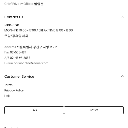
Chief Privacy Officer
엄일선
Contact Us
1800-8190
MON - FRI 10:00 - 17:00 / BREAK TIME 12:00 - 13:00
주말/공휴일 제외
Address
서울특별시 광진구 자양로 217
Fax
02-538-1311
A/S
02-4369-2632
E-mail
carlynonline@naver.com
Customer Service
Terms
Privacy Policy
Help
FAQ
Notice