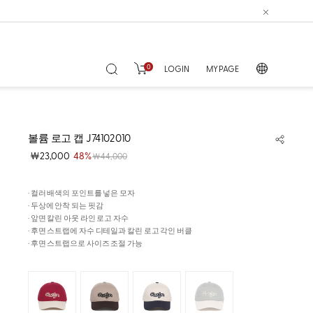
0
LOGIN
MY PAGE
볼륨 로고 캡 J74102010
￦23,000
48%
￦44,000
· 컬러 배색의 포인트를 넣은 모자
· 두상에 안착 되는 핏감
· 앞면 칼린 아웃 라인 로고 자수
· 후면 스트랩에 자수 디테일과 칼린 로고 각인 버클
· 후면 스트랩으로 사이즈 조절 가능