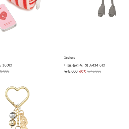
3colors
130010
니트 플라워 참 J74341010
5,000
￦18,000
60%
￦45,000