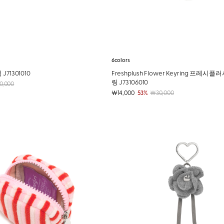
6colors
71301010
Freshplush Flower Keyring 프레시
링 J73106010
0,000
￦14,000
53%
￦30,000