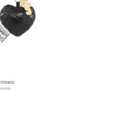
3104010
45,000