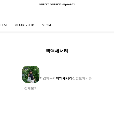
ONE DAY, ONE PICK ~ Up to 80%
FILM
MEMBERSHIP
STORE
백액세서리
지갑
파우치
백액세서리
신발
모자
의류
전체보기