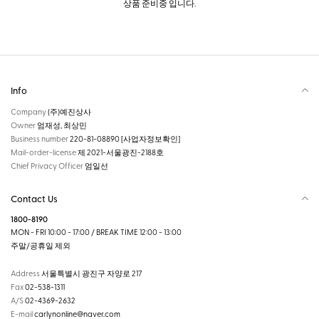
상품 준비중 입니다.
Info
Company
(주)예진상사
Owner
엄재성, 최상민
Business number
220-81-08890
[사업자정보확인]
Mail-order-license
제 2021-서울광진-2188호
Chief Privacy Officer
엄일선
Contact Us
1800-8190
MON - FRI 10:00 - 17:00 / BREAK TIME 12:00 - 13:00
주말/공휴일 제외
Address
서울특별시 광진구 자양로 217
Fax
02-538-1311
A/S
02-4369-2632
E-mail
carlynonline@naver.com