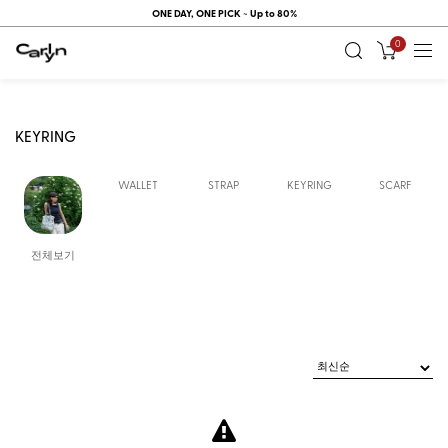
ONE DAY, ONE PICK ~ Up to 80%
0
KEYRING
WALLET
STRAP
KEYRING
SCARF
전체보기